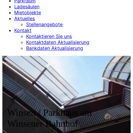
Parkraum
Ladesäulen
Mietobjekte
Aktuelles
Stellenangebote
Kontakt
Kontaktieren Sie uns
Kontaktdaten Aktualisierung
Bankdaten Aktualisierung
Winsen / Parkhaus am
Winsener Bahnhof