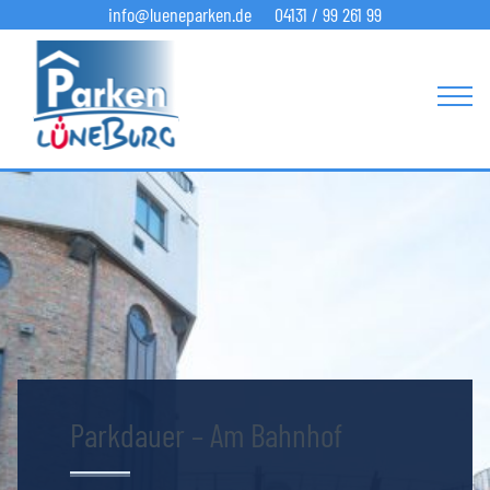
info@lueneparken.de
04131 / 99 261 99
Parkdauer – Am Bahnhof